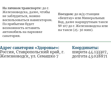
На личном транспорте:
до г.
Железноводска, далее, чтобы
Поездом:
до ж/д станции
не заблудиться, можно
«Бештау» или Минеральных
воспользоваться навигатором.
Вод, далее маршрутным такси
По прибытии будет
№ 107 до г. Железноводска или
возможность оставить
на такси (25-30 мин).
автомобиль на парковке
санатория.
Адрес санатория «Здоровье»:
Координаты:
Россия, Ставропольский край, г.
широта 44.133307,
Железноводск, ул. Семашко 7
долгота 43.028871