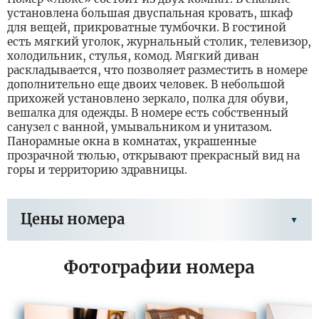
установлена большая двуспальная кровать, шкаф
для вещей, прикроватные тумбочки. В гостиной
есть мягкий уголок, журнальный столик, телевизор,
холодильник, стулья, комод. Мягкий диван
раскладывается, что позволяет разместить в номере
дополнительно еще двоих человек. В небольшой
прихожей установлено зеркало, полка для обуви,
вешалка для одежды. В номере есть собственный
санузел с ванной, умывальником и унитазом.
Панорамные окна в комнатах, украшенные
прозрачной тюлью, открывают прекрасный вид на
горы и территорию здравницы.
Цены номера
Фотографии номера
Заезд в периоде 16.03.2026 - 30.08.2026
Цена за
Цена
Цена доп.
осн.
О
Тариф
основного
места
место
р
места