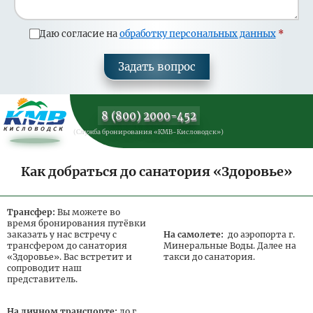
иммунитет/
Активное долголетие
Даю согласие на
обработку персональных данных
Заезд в периоде 11.01.2027 - 14.03.2027
Задать вопрос
Цена за
Цена
Цена доп.
осн.
О
Тариф
основного
места
место
р
места
реб.
8 (800) 2000-452
Отдохни
7 600
5 320
7 600
(Служба бронирования «КМВ-Кисловодск»)
Оздоровительная
7 950
5 565
7 950
программа
Общетерапевтическая
Как добраться до санатория «Здоровье»
программа/Укрепи
8 350
5 845
8 350
иммунитет/
Активное долголетие
Трансфер:
Вы можете во
время бронирования путёвки
заказать у нас встречу с
На самолете:
до аэропорта г.
трансфером до санатория
Минеральные Воды. Далее на
«Здоровье». Вас встретит и
такси до санатория.
сопроводит наш
представитель.
На личном транспорте:
до г.