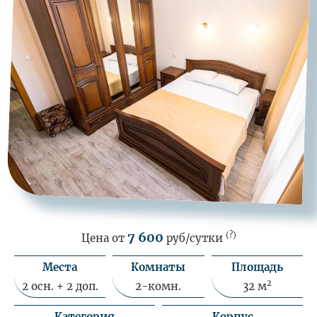
7 600
(?)
Цена от
руб/сутки
Места
Комнаты
Площадь
2
2 осн. + 2 доп.
2-комн.
32 м
Категория
Корпус